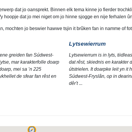
rwerp dat jo oansprekt. Binnen elk tema kinne jo fierder trochkl
y hoopje dat jo mei niget om jo hinne sjogge en nije ferhalen 
, mochten jo beswier hawwe tsjin it brûken fan in namme of fot
Lytsewierrum
iene greiden fan Súdwest-
Lytsewierrum is in lyts, tiidle
t lytse, mar karakterfolle doarp
dat rêst, skiednis en karakter 
pdoarp, mei sa ’n 225
útstrielen. It doarpke leit yn it 
khellet de sfear fan rêst en
Súdwest-Fryslân, op in deari
dêr't ...