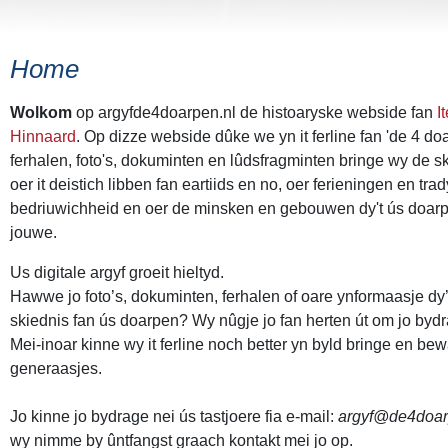
Home
Wolkom
op argyfde4doarpen.nl de histoaryske webside fan
I
Hinnaard
. Op dizze webside dûke we yn it ferline fan 'de 4 d
ferhalen, foto's, dokuminten en lûdsfragminten bringe wy de ski
oer it deistich libben fan eartiids en no, oer ferieningen en tra
bedriuwichheid en oer de minsken en gebouwen dy't ús doarp
jouwe.
Us digitale argyf groeit hieltyd.
Hawwe jo foto’s, dokuminten, ferhalen of oare ynformaasje dy’
skiednis fan ús doarpen? Wy nûgje jo fan herten út om jo bydr
Mei-inoar kinne wy it ferline noch better yn byld bringe en bew
generaasjes.
Jo kinne jo bydrage nei ús tastjoere fia e-mail:
argyf@de4doar
wy nimme by ûntfangst graach kontakt mei jo op.