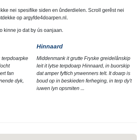
ikke nei spesifike siden en ûnderdielen. Scroll gerêst nei
ûntdekke op argyfde4doarpen.nl.
o kinne jo dat by ús oanjaan.
Hinnaard
as terpdoarpke
Middenmank it grutte Fryske greidelânskip
docht
leit it lytse terpdoarp Hinnaard, in buorskip
hert fan
dat amper fyftich ynwenners telt. It doarp is
nnende dyk,
boud op in beskieden ferheging, in terp dy't
iuwen lyn opsmiten ...