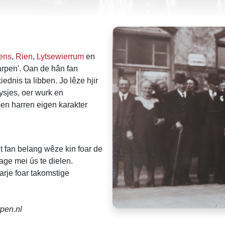
tens
,
Rien
,
Lytsewierrum
en
oarpen'. Oan de hân fan
ednis ta libben. Jo lêze hjir
dysjes, oer wurk en
en harren eigen karakter
t fan belang wêze kin foar de
age mei ús te dielen.
arje foar takomstige
pen.nl