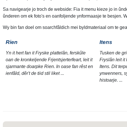
Sa navigearje jo troch de webside: Fia it menu kieze jo in ûnde
ûnderen om ek foto's en oanfoljende ynformaasje te besjen. W
Wy bin fan doel om soarchfâldich mei byldmateriaal om te gean
Rien
Itens
Yn it hert fan it Fryske plattelân, ferskûle
Tusken de gr
oan de kronkeljende Frjentsjerterfeart, leit it
Fryslân leit i
sjarmante doarpke Rien. In oase fan rêst en
Itens. Dit ter
ienfâld, dêr't de tiid stil liket ...
ynwenners, sy
histoarje. ...