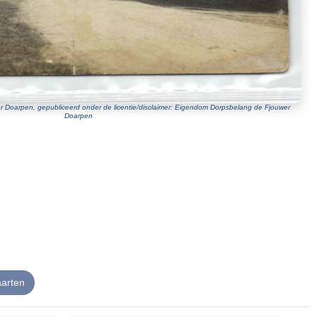
r Doarpen, gepubliceerd onder de licentie/disclaimer: Eigendom Dorpsbelang de Fjouwer
Doarpen
aarten