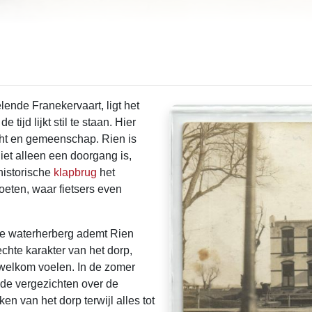
lende Franekervaart, ligt het
ijd lijkt stil te staan. Hier
ucht en gemeenschap. Rien is
iet alleen een doorgang is,
historische
klapbrug
het
eten, waar fietsers even
ge waterherberg ademt Rien
chte karakter van het dorp,
welkom voelen. In de zomer
 de vergezichten over de
n van het dorp terwijl alles tot