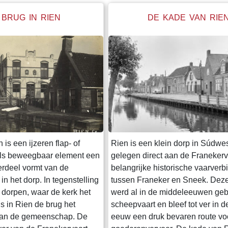
 BRUG IN RIEN
DE KADE VAN RIE
 is een ijzeren flap- of
Rien is een klein dorp in Súdwes
als beweegbaar element een
gelegen direct aan de Franekerv
erdeel vormt van de
belangrijke historische vaarverb
n het dorp. In tegenstelling
tussen Franeker en Sneek. Deze
e dorpen, waar de kerk het
werd al in de middeleeuwen gebr
is in Rien de brug het
scheepvaart en bleef tot ver in 
 van de gemeenschap. De
eeuw een druk bevaren route vo