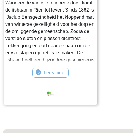
Wanneer de winter zijn intrede doet, komt
de ijsbaan in Rien tot leven. Sinds 1862 is
IJsclub Eensgezindheid het kloppend hart
van winterse gezelligheid voor het dorp en
de omliggende gemeenschap. Zodra de
vorst de sloten en plassen dichttrekt,
trekken jong en oud naar de baan om de
eerste slagen op het ijs te maken. De
ijsbaan heeft een bijzondere geschiedenis.
Ooit schaatste men op de Franekervaart,
Lees meer
waar het ijs vaak ruw en onvoorspelbaar
was. Met vereende krachten werden toen
de schotsen glad gemaakt, zodat er toch
veilig gereden kon worden. Later kreeg
Rien een eigen ijsbaan op een voorma