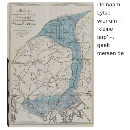
De naam,
Lytse-
wierrum –
‘kleine
terp’ –,
geeft
meteen de