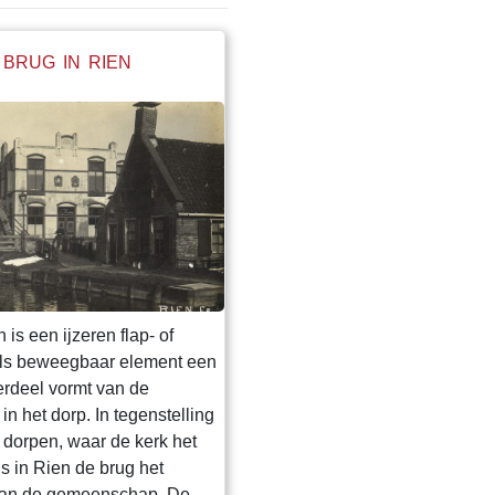
 BRUG IN RIEN
 is een ijzeren flap- of
als beweegbaar element een
erdeel vormt van de
n het dorp. In tegenstelling
e dorpen, waar de kerk het
is in Rien de brug het
 van de gemeenschap. De