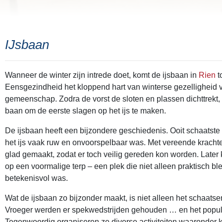
IJsbaan
Wanneer de winter zijn intrede doet, komt de ijsbaan in
Rien
t
Eensgezindheid het kloppend hart van winterse gezelligheid 
gemeenschap. Zodra de vorst de sloten en plassen dichttrekt,
baan om de eerste slagen op het ijs te maken.
De ijsbaan heeft een bijzondere geschiedenis. Ooit schaatst
het ijs vaak ruw en onvoorspelbaar was. Met vereende krach
glad gemaakt, zodat er toch veilig gereden kon worden. Later
op een voormalige terp – een plek die niet alleen praktisch bl
betekenisvol was.
Wat de ijsbaan zo bijzonder maakt, is niet alleen het schaatsen
Vroeger werden er spekwedstrijden gehouden … en het populai
Tegenwoordig organiseren ze diverse activiteiten waaronder k