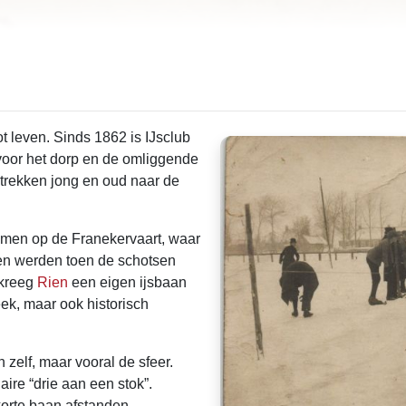
ot leven. Sinds 1862 is IJsclub
voor het dorp en de omliggende
 trekken jong en oud naar de
e men op de Franekervaart, waar
ten werden toen de schotsen
 kreeg
Rien
een eigen ijsbaan
eek, maar ook historisch
 zelf, maar vooral de sfeer.
re “drie aan een stok”.
orte baan afstanden,