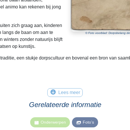
eel animo kan rekenen bij jong
uiten zich graag aan, kinderen
ch langs de baan om aan te
© Foto voorblad: Dorpsbelang de 
winters zonder natuurijs blijft
atsen op kunstijs.
 traditie, een stukje dorpscultuur en bovenal een bron van saam
Lees meer
Gerelateerde informatie
Onderwerpen
Foto’s