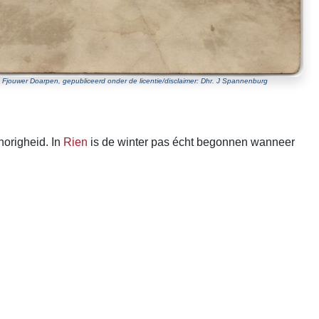
Fjouwer Doarpen, gepubliceerd onder de licentie/disclaimer: Dhr. J Spannenburg
horigheid. In
Rien
is de winter pas écht begonnen wanneer