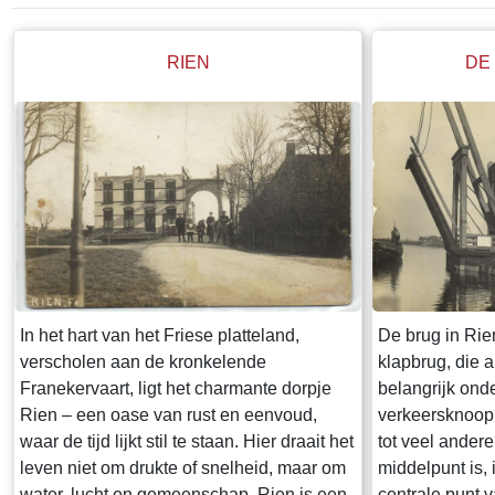
RIEN
DE
In het hart van het Friese platteland,
De brug in Rien
verscholen aan de kronkelende
klapbrug, die 
Franekervaart, ligt het charmante dorpje
belangrijk ond
Rien – een oase van rust en eenvoud,
verkeersknoop i
waar de tijd lijkt stil te staan. Hier draait het
tot veel ander
leven niet om drukte of snelheid, maar om
middelpunt is, 
water, lucht en gemeenschap. Rien is een
centrale punt