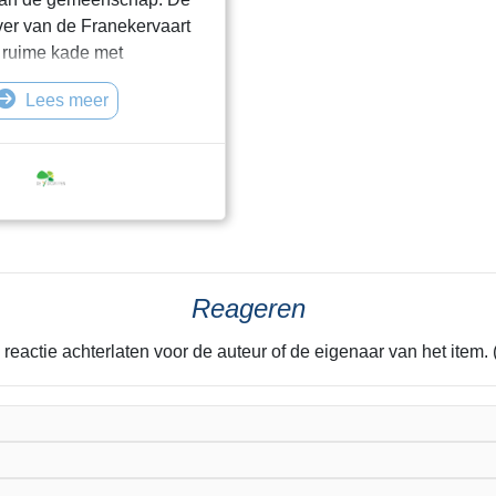
ver van de Franekervaart
n ruime kade met
ebouwing, waaronder oude
Lees meer
 de westzijde van de brug
n straatje, en diagonaal
staat de voormalige
 een gestukadoord
irca 1900. De brug fungeert
 verkeersverbin
Reageren
 reactie achterlaten voor de auteur of de eigenaar van het it