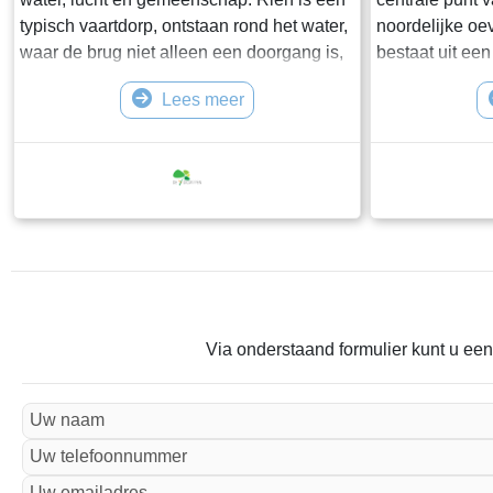
typisch vaartdorp, ontstaan rond het water,
noordelijke oe
waar de brug niet alleen een doorgang is,
bestaat uit ee
maar het hart van het dorp. In plaats van
gevarieerde b
Lees meer
een kerk vormt deze historische klapbrug
pakhuizen. Aan
het centrale ontmoetingspunt – een plek
bevindt zich ee
waar bewoners elkaar groeten, waar
daartegenover 
fietsers even afstappen en waar schippers
waterherberg,
wachten op hun doorgan
bouwwerk uit c
niet alleen als
Via onderstaand formulier kunt u een