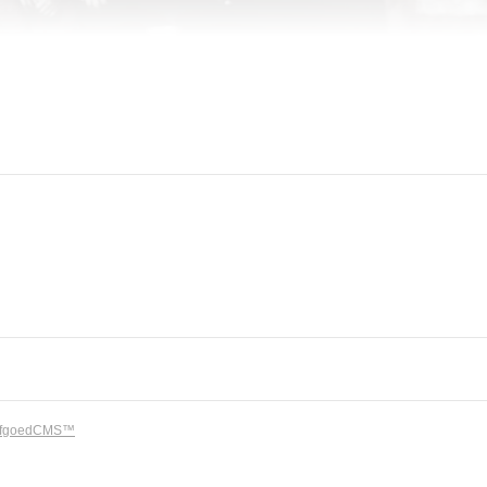
rfgoedCMS™