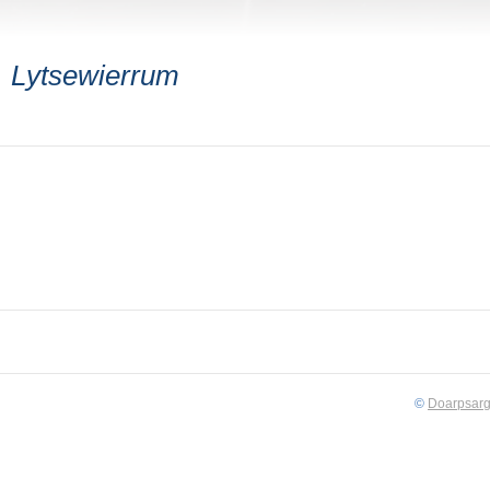
Lytsewierrum
©
Doarpsarg