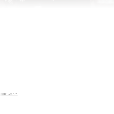
rfgoedCMS™