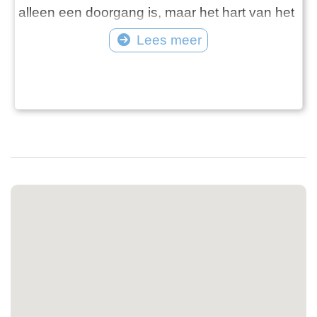
alleen een doorgang is, maar het hart van het
dorp. In plaats van een kerk vormt deze
Lees meer
historische klapbrug het centrale
ontmoetingspunt – een plek waar bewoners
elkaar groeten, waar fietsers even afstappen
en waar schippers wachten op hun doorgan