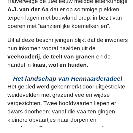
Halverwege de 19e eeuw meldde letterkundige
A.J. van der Aa
dat er op sommige plekken
terpen lagen met bouwland erop, in bezit van
boeren met “aanzienlijke koemelkerijen”.
Uit al deze beschrijvingen blijkt dat de inwoners
hun inkomen vooral haalden uit de
veehouderij
, de
teelt van granen
en de
handel in
kaas, wol en huiden
.
Het landschap van Hennaarderadeel
Het gebied werd gekenmerkt door uitgestrekte
weidevelden met grazend vee en wijdse
vergezichten. Twee hoofdvaarten liepen er
dwars doorheen; vanaf die vaarten gingen
kleinere opvaartjes naar dorpen en
boerderijen. Daarnaast waren er smalle wegen