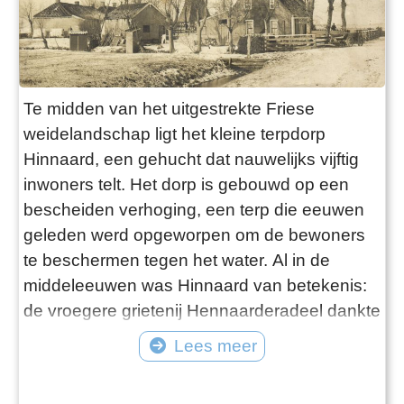
© Tekst: Lucretia van der Brug
Te midden van het uitgestrekte Friese
weidelandschap ligt het kleine terpdorp
Hinnaard, een gehucht dat nauwelijks vijftig
inwoners telt. Het dorp is gebouwd op een
bescheiden verhoging, een terp die eeuwen
geleden werd opgeworpen om de bewoners
te beschermen tegen het water. Al in de
middeleeuwen was Hinnaard van betekenis:
de vroegere grietenij Hennaarderadeel dankte
er zijn naam aan, en rechtspraak werd er
Lees meer
eeuwenlang uitgeoefend. Hoewel de kerk van
Hinnaard in de negentiende eeuw werd