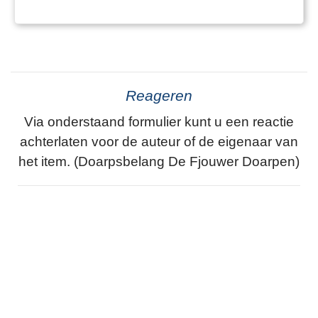
afgebroken, bleef het kerkhof behouden. In
1870 werd er een vierkant klokhuis gebouwd,
dat nog altijd fier
Reageren
Via onderstaand formulier kunt u een reactie
achterlaten voor de auteur of de eigenaar van
het item. (Doarpsbelang De Fjouwer Doarpen)